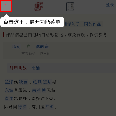
登录
点击这里，展开功能菜单
作品
标注四声
出处、引用
相似句子
同韵作品
作品信息已由电脑自动标签化，难免有误，仅供参考。
赠别
唐 ·
储嗣宗
五言律诗 押支韵
引用典故：
南浦
兰泽
伤
秋色
，
临风
远别
期。
东城
草虽绿，
南浦
柳
无枝。
直道
岂易枉，暗投谁不疑。
因君问
行役
，有泪湿
江蓠
。