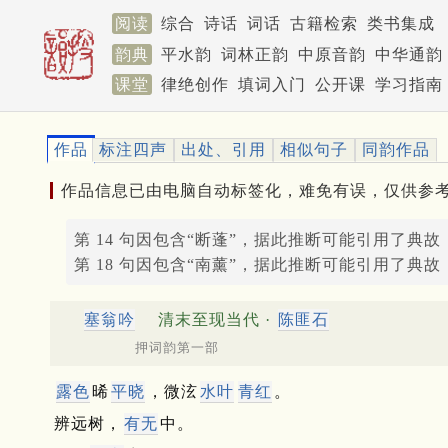
阅读
综合
诗话
词话
古籍检索
类书集成
韵典
平水韵
词林正韵
中原音韵
中华通韵
课堂
律绝创作
填词入门
公开课
学习指南
作品
标注四声
出处、引用
相似句子
同韵作品
作品信息已由电脑自动标签化，难免有误，仅供参
第 14 句因包含“断蓬”，据此推断可能引用了典故
第 18 句因包含“南薰”，据此推断可能引用了典故
塞翁吟
清末至现当代 ·
陈匪石
押词韵第一部
露色
晞
平晓
，微泫
水叶
青红
。
辨远树，
有无
中。