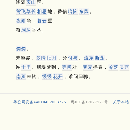
淡隔
雾山
容。
莺飞草长
相思
地，番信
暗恼
东风
。
夜雨
急，
暮云
重。
渐
凋尽
香丛。
匆匆
。
芳游罢，
多情
旧月
，分
付与
、
流萍
断蓬
。
许
十里
、烟堤梦到，
等闲
对、
荠麦
摇春，
冷落
吴宫
南薰
未转，
缓缓
花开
，谁问归骢。
粤公网安备44010402003275
粤ICP备17077571号
关于本站