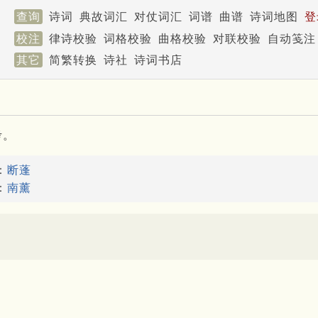
查询
诗词
典故词汇
对仗词汇
词谱
曲谱
诗词地图
登
校注
律诗校验
词格校验
曲格校验
对联校验
自动笺注
其它
简繁转换
诗社
诗词书店
考。
：
断蓬
：
南薰