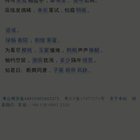
待写
鱼笺
相思字
，奈
客里
、
侵寻
愁病。
应练发偶晞，
单衣
重试，怕窥
明镜
。
追省
。
绿杨
巷陌
，
朝烟
寒凝
。
为看尽
樱桃
，
玉窗
慵掩，
鹎鵊
声声
唤醒
。
钿约空留，
酒痕
犹涴，
多少
隔年
情景
。
知甚日、断阕同赓，
子夜
画帘
风静
。
粤公网安备44010402003275
粤ICP备17077571号
关于本站
联
系我们
客服：+86 136 0901 3320