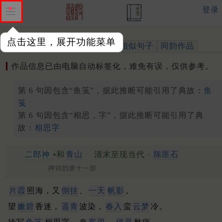
登录
点击这里，展开功能菜单
作品
标注四声
出处、引用
相似句子
同韵作品
作品信息已由电脑自动标签化，难免有误，仅供参考。
第 6 句因包含“鱼笺”，据此推断可能引用了典故：
鱼
笺
第 6 句因包含“相思，字”，据此推断可能引用了典
故：
相思字
二郎神
•和
青山
清末至现当代 ·
陈匪石
押词韵第十一部
片霞
照海，又
倒挂
、
一天
帆影
。
望
嫩碧
香迷，
遥青
波染，
春入
蛮
云梦
冷。