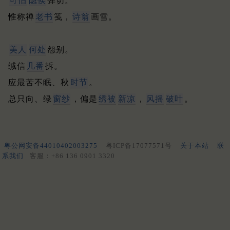
可怕
隐侯
弹切。
惟称禅
老书
笺，
诗翁
画雪。
美人
何处
怨别。
缄信
几番
拆。
应最苦不眠、秋
时节
。
总只向、绿
窗纱
，偏是
绣被
新凉
，
风摇
破叶
。
粤公网安备44010402003275
粤ICP备17077571号
关于本站
联
系我们
客服：+86 136 0901 3320