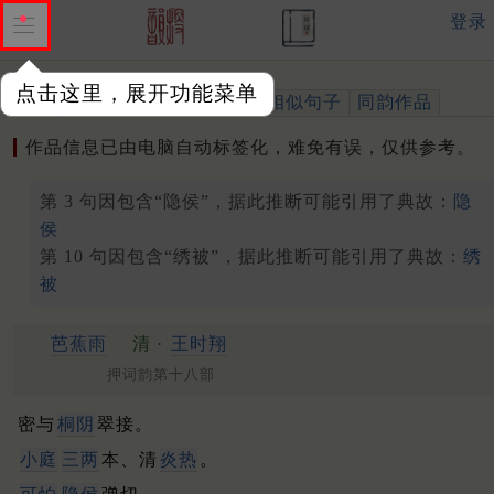
登录
点击这里，展开功能菜单
作品
标注四声
出处、引用
相似句子
同韵作品
作品信息已由电脑自动标签化，难免有误，仅供参考。
第 3 句因包含“隐侯”，据此推断可能引用了典故：
隐
侯
第 10 句因包含“绣被”，据此推断可能引用了典故：
绣
被
芭蕉雨
清 ·
王时翔
押词韵第十八部
密与
桐阴
翠接。
小庭
三两
本、清
炎热
。