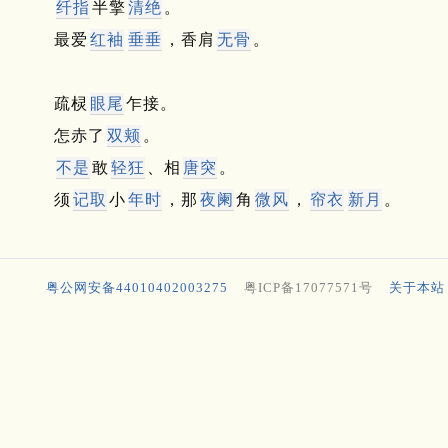
纤指
半擎
清绝
。
最爱
红袖
垂垂
，香肩
无骨
。
疏棂
眼尾
乍接。
怎赤了
双颊
。
不是
敢
轻狂
、相
唐突
。
须
记取
小
年时
，那
夜阑
角
微风
，
帘衣
新月
。
粤公网安备44010402003275
粤ICP备17077571号
关于本站