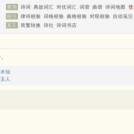
查询
诗词
典故词汇
对仗词汇
词谱
曲谱
诗词地图
登
校注
律诗校验
词格校验
曲格校验
对联校验
自动笺注
其它
简繁转换
诗社
诗词书店
考。
：
水仙
：
玉人