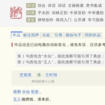
阅读
综合
诗话
词话
古籍检索
类书集成
韵典
平水韵
词林正韵
中原音韵
中华通韵
课堂
律绝创作
填词入门
公开课
学习指南
作品
标注四声
出处、引用
相似句子
同韵作品
作品信息已由电脑自动标签化，难免有误，仅供参
第 1 句因包含“水仙”，据此推断可能引用了典故
第 2 句因包含“玉人”，据此推断可能引用了典故
芭蕉雨
清 ·
王时翔
押词韵第十八部
墙脚
水仙
初发
。
玉人
抛绣线、潜来折。