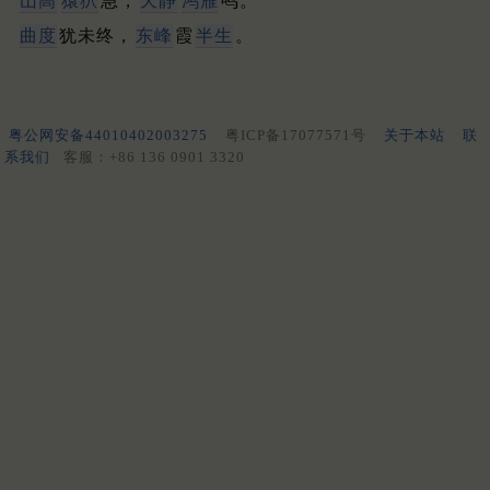
山高
猿狖
急，
天静
鸿雁
鸣。
曲度
犹未终，
东峰
霞
半生
。
粤公网安备44010402003275
粤ICP备17077571号
关于本站
联
系我们
客服：+86 136 0901 3320