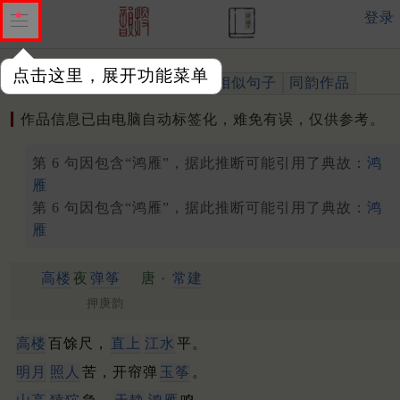
登录
点击这里，展开功能菜单
作品
标注四声
出处、引用
相似句子
同韵作品
作品信息已由电脑自动标签化，难免有误，仅供参考。
第 6 句因包含“鸿雁”，据此推断可能引用了典故：
鸿
雁
第 6 句因包含“鸿雁”，据此推断可能引用了典故：
鸿
雁
高楼
夜
弹筝
唐 ·
常建
押庚韵
高楼
百馀尺，
直上
江水
平。
明月
照人
苦，开帘弹
玉筝
。