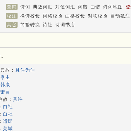
查询
诗词
典故词汇
对仗词汇
词谱
曲谱
诗词地图
登
校注
律诗校验
词格校验
曲格校验
对联校验
自动笺注
其它
简繁转换
诗社
诗词书店
考。
了典故：
且住为佳
：
季主
：
韩康
：
萧曹
典故：
燕许
：
白社
：
白社
：
遗民
：
芜城