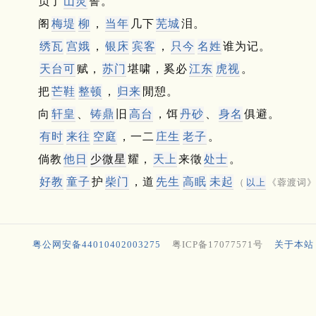
负了
山灵
誓。
阁
梅堤
柳
，
当年
几下
芜城
泪。
绣瓦
宫娥
，
银床
宾客
，
只今
名姓
谁为记。
天台可
赋，
苏门
堪啸，奚必
江东
虎视
。
把
芒鞋
整顿
，
归来
閒憩。
向
轩皇
、
铸鼎
旧
高台
，饵
丹砂
、
身名
俱避。
有时
来往
空庭
，一二
庄生
老子
。
倘教
他日
少微星
耀，
天上
来徵
处士
。
好教
童子
护
柴门
，道
先生
高眠
未起
（
以上
《蓉渡词
粤公网安备44010402003275
粤ICP备17077571号
关于本站