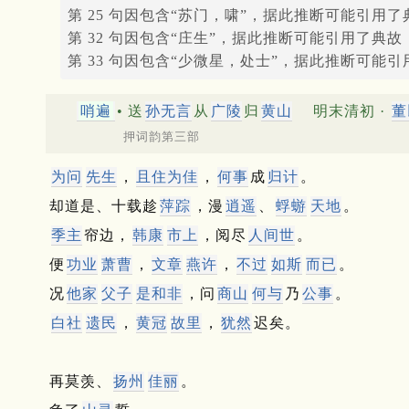
第 25 句因包含“苏门，啸”，据此推断可能引用了
第 32 句因包含“庄生”，据此推断可能引用了典故
第 33 句因包含“少微星，处士”，据此推断可能
哨遍
• 送
孙无言
从
广陵
归
黄山
明末清初 ·
董
押词韵第三部
为问
先生
，
且住为佳
，
何事
成
归计
。
却道是、十载趁
萍踪
，漫
逍遥
、
蜉蝣
天地
。
季主
帘边，
韩康
市上
，阅尽
人间世
。
便
功业
萧
曹
，
文章
燕许
，
不过
如斯
而已
。
况
他家
父子
是和非
，问
商山
何与
乃
公事
。
白社
遗民
，
黄冠
故里
，
犹然
迟矣。
再莫羡、
扬州
佳丽
。