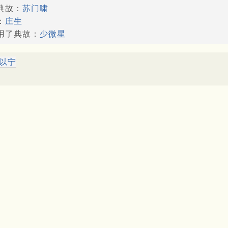
典故：
苏门啸
：
庄生
引用了典故：
少微星
以宁