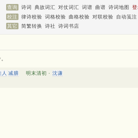
查询
诗词
典故词汇
对仗词汇
词谱
曲谱
诗词地图
登
校注
律诗校验
词格校验
曲格校验
对联校验
自动笺注
其它
简繁转换
诗社
诗词书店
考。
佳人
减膳
明末清初 ·
沈谦