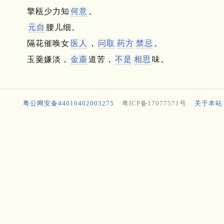
擎瓯少力知
何意
。
元自
腰儿细。
隔花催唤女
医人
，
问取
药方
禁忌
。
玉羹嫌淡，
金齑
道苦，
不是
相思
味。
粤公网安备44010402003275
粤ICP备17077571号
关于本站