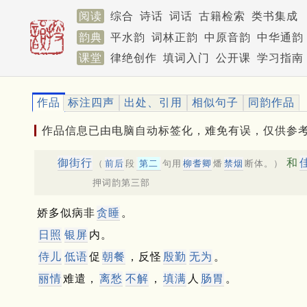
阅读
综合
诗话
词话
古籍检索
类书集成
韵典
平水韵
词林正韵
中原音韵
中华通韵
课堂
律绝创作
填词入门
公开课
学习指南
作品
标注四声
出处、引用
相似句子
同韵作品
作品信息已由电脑自动标签化，难免有误，仅供参
御街行
和
（
前后
段
第二
句用
柳耆卿
燔
禁烟
断体。）
押词韵第三部
娇多似病非
贪睡
。
日照
银屏
内。
侍儿
低语
促
朝餐
，反怪
殷勤
无为
。
丽情
难遣，
离愁
不解
，
填满
人
肠胃
。