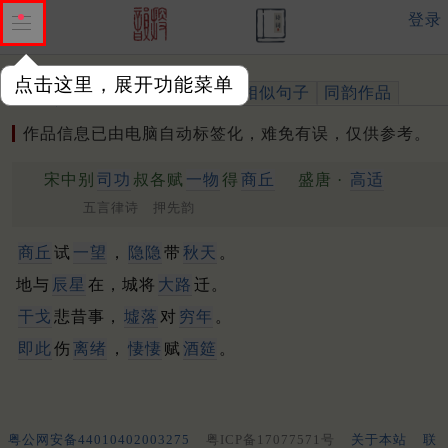
登录
点击这里，展开功能菜单
作品
标注四声
出处、引用
相似句子
同韵作品
作品信息已由电脑自动标签化，难免有误，仅供参考。
宋中别
司功
叔各赋
一物
得
商丘
盛唐 ·
高适
五言律诗 押先韵
商丘
试
一望
，
隐隐
带
秋天
。
地与
辰星
在，城将
大路
迁。
干戈
悲昔事，
墟落
对
穷年
。
即此
伤
离绪
，
悽悽
赋
酒筵
。
粤公网安备44010402003275
粤ICP备17077571号
关于本站
联