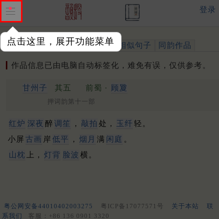
登录
点击这里，展开功能菜单
作品
标注四声
出处、引用
相似句子
同韵作品
作品信息已由电脑自动标签化，难免有误，仅供参考。
甘州子
其五
前蜀 ·
顾夐
押词韵第十一部
红炉
深夜
醉
调笙
，
敲拍
处，
玉纤
轻。
小屏
古画
岸
低平
，
烟月
满
闲庭
。
山枕
上，
灯背
脸波
横。
粤公网安备44010402003275
粤ICP备17077571号
关于本站
联
系我们
客服：+86 136 0901 3320