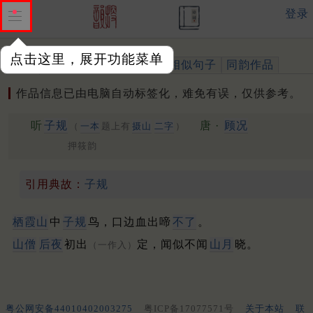
登录
点击这里，展开功能菜单
作品
标注四声
出处、引用
相似句子
同韵作品
作品信息已由电脑自动标签化，难免有误，仅供参考。
听
子规
唐 ·
顾况
（
一本
题上有
摄山
二字
）
押筱韵
引用典故：
子规
栖霞山
中
子规
鸟，口边血出啼
不了
。
山僧
后夜
初出
定，闻似不闻
山月
晓。
（一作入）
粤公网安备44010402003275
粤ICP备17077571号
关于本站
联