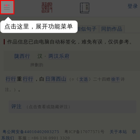
登录
点击这里，展开功能菜单
作品
标注四声
出处、引用
相似句子
同韵作品
作品信息已由电脑自动标签化，难免有误，仅供参考。
陇西行
汉 ·
两汉乐府
押删韵
行行
重
行行
，白
日薄西山
（○《
文选
》二十四赠
徐干
诗
。
注。）
评注
（点击查看或隐藏评注）
粤公网安备44010402003275
粤ICP备17077571号
关于本站
联
系我们
客服：+86 136 0901 3320