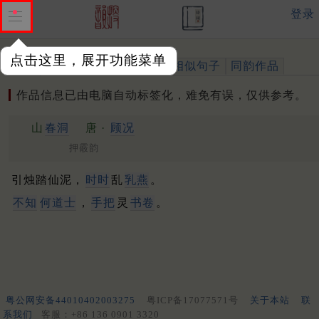
登录
点击这里，展开功能菜单
作品
标注四声
出处、引用
相似句子
同韵作品
作品信息已由电脑自动标签化，难免有误，仅供参考。
山
春洞
唐 ·
顾况
押霰韵
引烛踏仙泥，
时时
乱
乳燕
。
不知
何道士
，
手把
灵
书卷
。
粤公网安备44010402003275
粤ICP备17077571号
关于本站
联
系我们
客服：+86 136 0901 3320