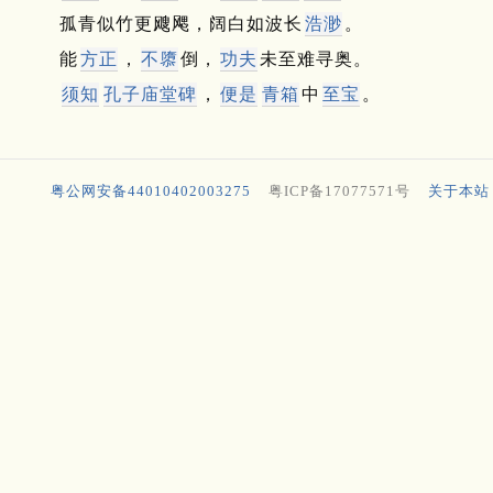
孤青似竹更飕飔，阔白如波长
浩渺
。
能
方正
，
不隳
倒，
功夫
未至难寻奥。
须知
孔子庙堂碑
，
便是
青箱
中
至宝
。
粤公网安备44010402003275
粤ICP备17077571号
关于本站