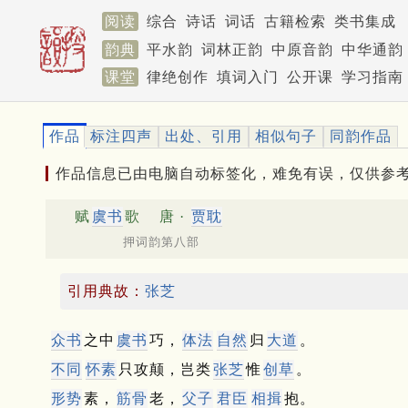
阅读
综合
诗话
词话
古籍检索
类书集成
韵典
平水韵
词林正韵
中原音韵
中华通韵
课堂
律绝创作
填词入门
公开课
学习指南
作品
标注四声
出处、引用
相似句子
同韵作品
作品信息已由电脑自动标签化，难免有误，仅供参
赋
虞书
歌
唐 ·
贾耽
押词韵第八部
引用典故：
张芝
众书
之中
虞书
巧，
体法
自然
归
大道
。
不同
怀素
只攻颠，岂类
张芝
惟
创草
。
形势
素，
筋骨
老，
父子
君臣
相揖
抱。