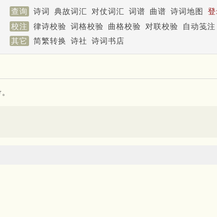
查询
诗词
典故词汇
对仗词汇
词谱
曲谱
诗词地图
登
校注
律诗校验
词格校验
曲格校验
对联校验
自动笺注
其它
简繁转换
诗社
诗词书店
考。