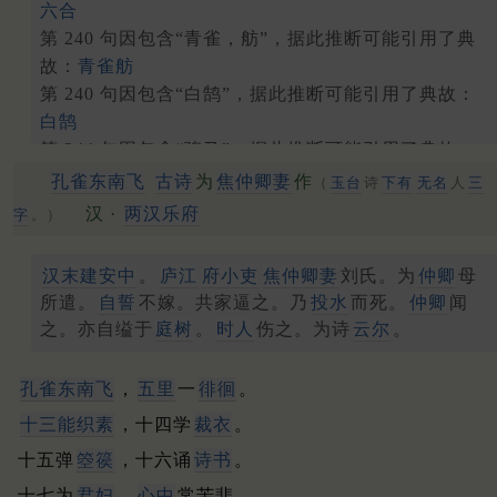
六合
第 240 句因包含“青雀，舫”，据此推断可能引用了典
故：
青雀舫
第 240 句因包含“白鹄”，据此推断可能引用了典故：
白鹄
第 244 句因包含“骢马”，据此推断可能引用了典故：
骢马
孔雀东南飞
古诗
为
焦仲卿妻
作
（
玉台
诗
下有
无名
人
三
第 262 句因包含“刀尺”，据此推断可能引用了典故：
汉 ·
两汉乐府
字
。）
刀尺
汉末建安中
。
庐江
府小吏
焦仲卿妻
刘氏。为
仲卿
母
所遣。
自誓
不嫁。共家逼之。乃
投水
而死。
仲卿
闻
之。亦自缢于
庭树
。
时人
伤之。为诗
云尔
。
孔雀
东南
飞
，
五里
一
徘徊
。
十三能
织
素
，十四学
裁衣
。
十五弹
箜篌
，十六诵
诗书
。
十七为
君妇
，
心中
常苦悲。