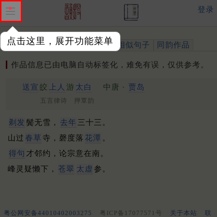
登录
点击这里，展开功能菜单
作品
标注四声
出处、引用
相似句子
同韵作品
作品信息已由电脑自动标签化，难免有误，仅供参考。
送宣
皎
上人
游
太白
中唐 ·
贾岛
五言律诗 押覃韵
剃发
鬓无雪，
去年
三十三。
山过
春草
寺，磬度落
花潭
。
得句
才邻约，论宗意在南。
峰灵疑懒下，
苍翠
太虚
参。
粤公网安备44010402003275
粤ICP备17077571号
关于本站
联