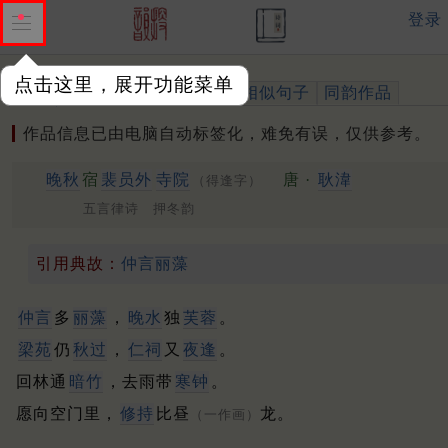
登录
点击这里，展开功能菜单
作品
标注四声
出处、引用
相似句子
同韵作品
作品信息已由电脑自动标签化，难免有误，仅供参考。
晚秋
宿
裴员外
寺院
唐 ·
耿湋
（得逢字）
五言律诗 押冬韵
引用典故：
仲言丽藻
仲言
多
丽藻
，
晚水
独
芙蓉
。
梁苑
仍
秋过
，
仁祠
又
夜逢
。
回林通
暗竹
，去雨带
寒钟
。
愿向空门里，
修持
比昼
龙。
（一作画）