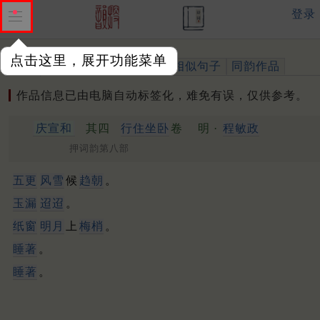
登录
点击这里，展开功能菜单
作品
标注四声
出处、引用
相似句子
同韵作品
作品信息已由电脑自动标签化，难免有误，仅供参考。
庆宣和
其四
行住坐卧
卷
明 ·
程敏政
押词韵第八部
五更
风雪
候
趋朝
。
玉漏
迢迢
。
纸窗
明月
上
梅梢
。
睡著
。
睡著
。