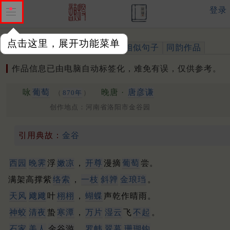
登录
点击这里，展开功能菜单
作品
标注四声
出处、引用
相似句子
同韵作品
作品信息已由电脑自动标签化，难免有误，仅供参考。
咏
葡萄
晚唐 ·
唐彦谦
（
870年
）
创作地点：河南省洛阳市金谷园
引用典故：
金谷
西园
晚霁
浮
嫩凉
，
开尊
漫摘
葡萄
尝。
满架高撑紫
络索
，
一枝
斜亸
金琅珰
。
天风
飕飕
叶
栩栩
，
蝴蝶
声乾作晴雨。
神蛟
清夜
蛰
寒潭
，
万片
湿云
飞
不起
。
石家
美人
金谷游
，
罗帏
翠幕
珊瑚钩
。