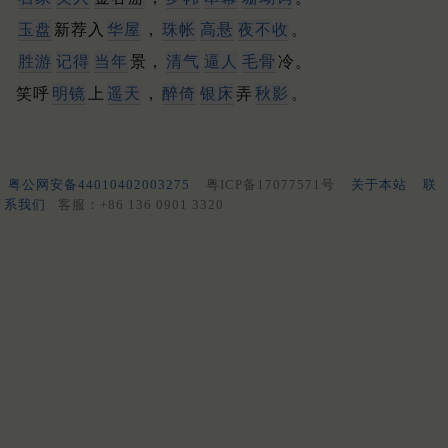
玉盘
新荐入
华屋
，
珠帐
高悬
夜不收
。
胜游
记得
当年
景，
清气
逼人
毛骨
冷。
笑呼
明镜
上
遥天
，
醉倚
银床
弄
秋影
。
粤公网安备44010402003275
粤ICP备17077571号
关于本站
联
系我们
客服：+86 136 0901 3320