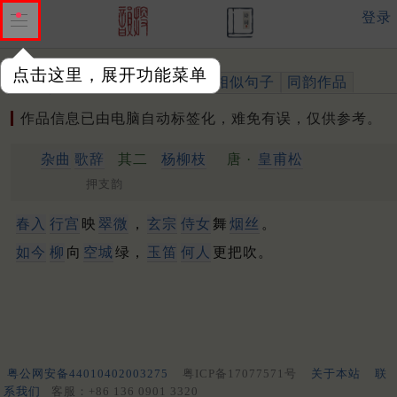
登录
点击这里，展开功能菜单
作品
标注四声
出处、引用
相似句子
同韵作品
作品信息已由电脑自动标签化，难免有误，仅供参考。
杂曲
歌辞
其二
杨柳枝
唐 ·
皇甫松
押支韵
春入
行宫
映
翠微
，
玄宗
侍女
舞
烟丝
。
如今
柳
向
空城
绿，
玉笛
何人
更把吹。
粤公网安备44010402003275
粤ICP备17077571号
关于本站
联
系我们
客服：+86 136 0901 3320