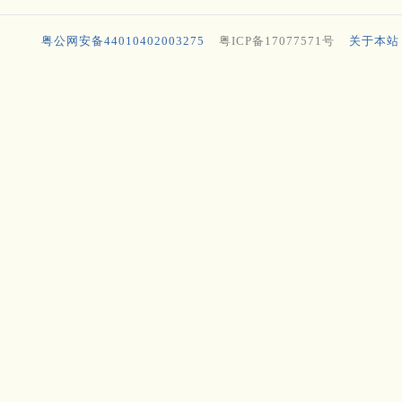
粤公网安备44010402003275
粤ICP备17077571号
关于本站