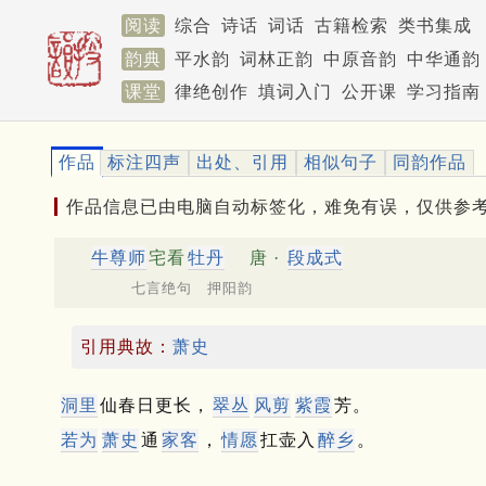
阅读
综合
诗话
词话
古籍检索
类书集成
韵典
平水韵
词林正韵
中原音韵
中华通韵
课堂
律绝创作
填词入门
公开课
学习指南
作品
标注四声
出处、引用
相似句子
同韵作品
作品信息已由电脑自动标签化，难免有误，仅供参
牛尊师
宅看
牡丹
唐 ·
段成式
七言绝句 押阳韵
引用典故：
萧史
洞里
仙春日更长，
翠丛
风剪
紫霞
芳。
若为
萧史
通
家客
，
情愿
扛壶入
醉乡
。