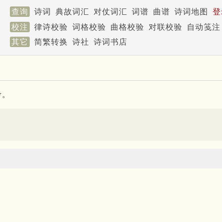
查询
诗词
典故词汇
对仗词汇
词谱
曲谱
诗词地图
登
校注
律诗校验
词格校验
曲格校验
对联校验
自动笺注
其它
简繁转换
诗社
诗词书店
考。