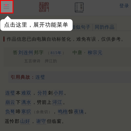
登录
点击这里，展开功能菜单
作品
标注四声
出处、引用
相似句子
同韵作品
作品信息已由电脑自动标签化，难免有误，仅供参考。
答
刘连州
邦字
中唐 ·
柳宗元
（
815年
）
五言律诗 押江韵
引用典故：
连璧
连璧
本
难双
，
分符
刺
小邦
。
崩云
下
漓水
，劈箭上
浔江
。
负弩
啼
寒狖
，
鸣枹
惊
夜狵
。
（余救切）
遥怜郡
山好
，
谢守
但临窗。