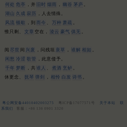
何处
危亭
，并
旧时
烟雨
，
幽谷
茅庐
。
湖山
久成
寂历
，人去情殊。
风流
顿歇
，到
而今
、
万种
萧疏
。
惟只剩、
文章
空在，
淩云
豪气
俱无
。
阅
尽世
间
兴废
，问残垣
衰草
，
谁解
相如
。
闲愁
冷涩
歌管
，此意侵予。
千年
梦断
，共
谁人
、
煮酒
烹鲈
。
休更念、
抚琴
弹剑
，
相怜
白发
诗书
。
粤公网安备44010402003275
粤ICP备17077571号
关于本站
联
系我们
客服：+86 136 0901 3320