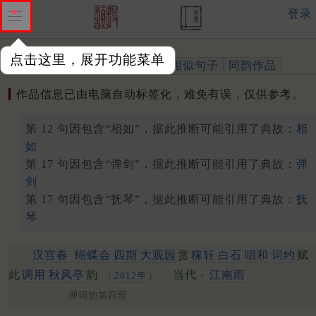
登录
点击这里，展开功能菜单
作品
标注四声
出处、引用
相似句子
同韵作品
作品信息已由电脑自动标签化，难免有误，仅供参考。
第 12 句因包含“相如”，据此推断可能引用了典故：
相
如
第 17 句因包含“弹剑”，据此推断可能引用了典故：
弹
剑
第 17 句因包含“抚琴”，据此推断可能引用了典故：
抚
琴
汉宫春
蝴蝶会
四期
大观园
赏
稼轩
白石
唱和
词约
赋
此
调用
秋风亭
韵
当代 ·
江南雨
（
2012年
）
押词韵第四部