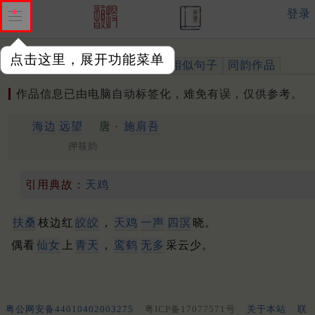
登录
点击这里，展开功能菜单
作品
标注四声
出处、引用
相似句子
同韵作品
作品信息已由电脑自动标签化，难免有误，仅供参考。
海边
远望
唐 ·
施肩吾
押筱韵
引用典故：
天鸡
扶桑
枝边红
皎皎
，
天鸡
一声
四溟
晓。
偶看
仙女
上
青天
，
鸾鹤
无多
采云少。
粤公网安备44010402003275
粤ICP备17077571号
关于本站
联