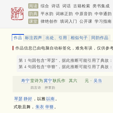
阅读
综合
诗话
词话
古籍检索
类书集成
韵典
平水韵
词林正韵
中原音韵
中华通韵
课堂
律绝创作
填词入门
公开课
学习指南
作品
标注四声
出处、引用
相似句子
同韵作品
作品信息已由电脑自动标签化，难免有误，仅供参
第 1 句因包含“琴瑟”，据此推断可能引用了典故
第 4 句因包含“华簪”，据此推断可能引用了典故
寿宁
堂诗为
冀宁
耿氏作
其六
元 ·
吴当
四言诗 押覃韵
琴瑟
静好
，以雅
以南
。
式歌且舞，
朱衣
华簪
。