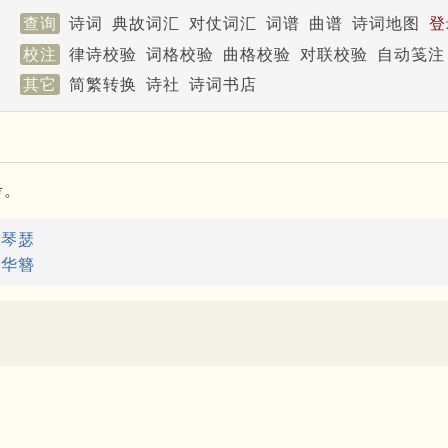
查询
诗词
典故词汇
对仗词汇
词谱
曲谱
诗词地图
登
校注
律诗校验
词格校验
曲格校验
对联校验
自动笺注
其它
简繁转换
诗社
诗词书店
考。
：
琴瑟
：
华簪