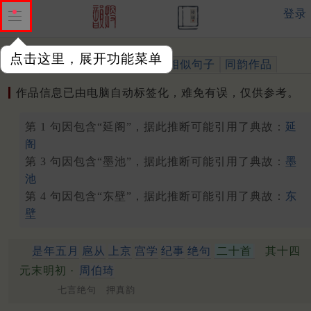
登录
点击这里，展开功能菜单
作品
标注四声
出处、引用
相似句子
同韵作品
作品信息已由电脑自动标签化，难免有误，仅供参考。
第 1 句因包含“延阁”，据此推断可能引用了典故：
延
阁
第 3 句因包含“墨池”，据此推断可能引用了典故：
墨
池
第 4 句因包含“东壁”，据此推断可能引用了典故：
东
壁
是年五月
扈从
上京
宫学
纪事
绝句
二十首
其十四
元末明初 ·
周伯琦
七言绝句 押真韵