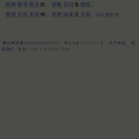
延阁
图书
取次
陈，
讲帷
日日
集
儒臣
。
墨池
云合
天光
绚，
东壁
由来
近
北辰
。
（右咏
宣文
阁）
粤公网安备44010402003275
粤ICP备17077571号
关于本站
联
系我们
客服：+86 136 0901 3320