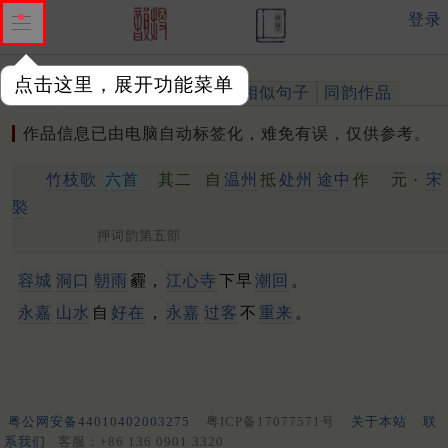
登录
点击这里，展开功能菜单
作品
标注四声
出处、引用
相似句子
同韵作品
作品信息已由电脑自动标签化，难免有误，仅供参考。
竹枝歌
六首
其二
自
温州
抵
处州
途中
作
元 ·
宋
褧
押词韵第五部
容城
洞口
朝雨
霾，
江心寺
下早
潮回
。
永嘉
山水
自
好在
，
永嘉
过客
不
重来
。
粤公网安备44010402003275
粤ICP备17077571号
关于本站
联
系我们
客服：+86 136 0901 3320