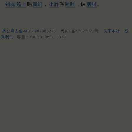
销魂
筵上
唱
新词
，
小唇
香
唾吐
，破
胭脂
。
粤公网安备44010402003275
粤ICP备17077571号
关于本站
联
系我们
客服：+86 136 0901 3320