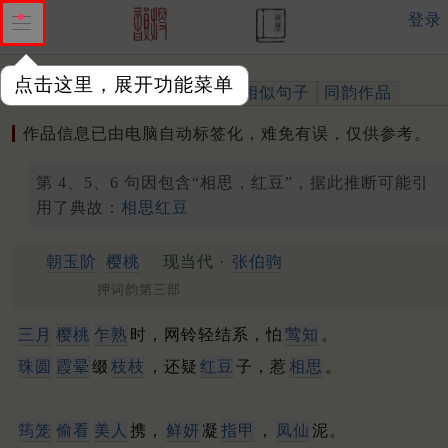
登录
点击这里，展开功能菜单
作品
标注四声
出处、引用
相似句子
同韵作品
作品信息已由电脑自动标签化，难免有误，仅供参考。
第 4、5、6 句因包含“相思，红豆”，据此推断可能引
用了典故：
相思红豆
朝玉阶
樱桃
现当代 ·
张伯驹
押词韵第三部
三月
樱桃
乍熟
时，网铃轻结系，怕
莺知
。
珠圆
霞晕
缀
枝枝
，还疑
红豆
子，惹
相思
。
筠笼
偷看
美人
携，
鲜妍
凝
指甲
，
凤仙
泥。