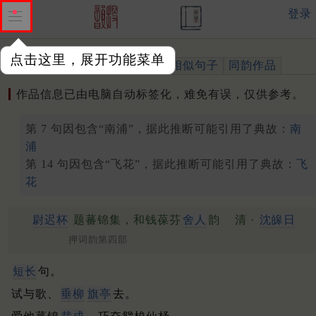
登录
点击这里，展开功能菜单
作品
标注四声
出处、引用
相似句子
同韵作品
作品信息已由电脑自动标签化，难免有误，仅供参考。
第 7 句因包含“南浦”，据此推断可能引用了典故：
南
浦
第 14 句因包含“飞花”，据此推断可能引用了典故：
飞
花
尉迟杯
题蕃锦集，和钱葆芬
舍人
韵
清 ·
沈皞日
押词韵第四部
短长
句。
试与歌、
垂柳
旗亭
去。