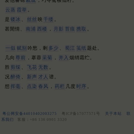
爱他蕃锦
裁成
，巧夺鸳梭仙杼。
云蒸
霞举
。
是
镂冰
、
丝丝
映
千缕
。
甚閒情、
南浦
西楼
，
月影
苔痕
携取
。
一似
赋别
吟愁，剩
多少
、
蜀江
笺纸
题处。
几向
尊前
，搴蓉
采菊
，
并入
烟绡霜纻。
胜
剪䌽
、
飞花
无数
。
况
醉倚
、
新声
才人
谱。
想
挥毫
、
点染
春风
，
药栏
几度
时序
。
粤公网安备44010402003275
粤ICP备17077571号
关于本站
联
系我们
客服：+86 136 0901 3320