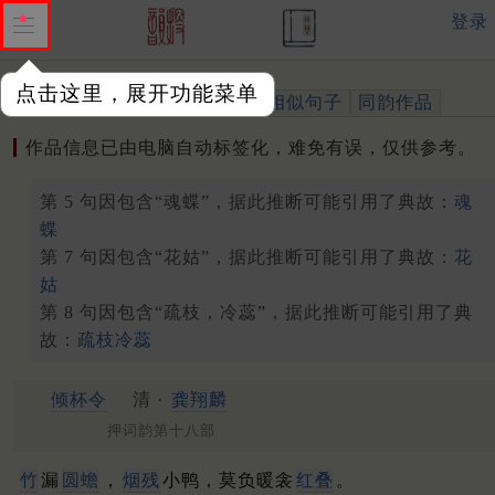
登录
点击这里，展开功能菜单
作品
标注四声
出处、引用
相似句子
同韵作品
作品信息已由电脑自动标签化，难免有误，仅供参考。
第 5 句因包含“魂蝶”，据此推断可能引用了典故：
魂
蝶
第 7 句因包含“花姑”，据此推断可能引用了典故：
花
姑
第 8 句因包含“疏枝，冷蕊”，据此推断可能引用了典
故：
疏枝冷蕊
倾杯令
清 ·
龚翔麟
押词韵第十八部
竹
漏
圆蟾
，
烟残
小鸭，莫负暖衾
红叠
。