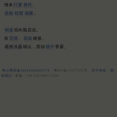
憎杀
打窗
黄叶
。
惊散
枕鸳
魂蝶
。
销凝
拟向瓶花说。
奈
无情
、
花姑
难接。
疏枝冷蕊
细认，那似
镜中
香靥。
粤公网安备44010402003275
粤ICP备17077571号
关于本站
联
系我们
客服：+86 136 0901 3320