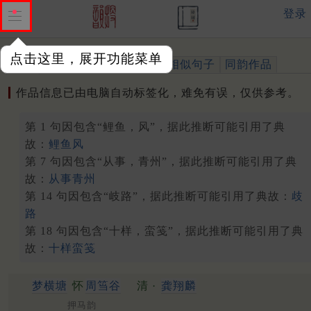
登录
点击这里，展开功能菜单
作品
标注四声
出处、引用
相似句子
同韵作品
作品信息已由电脑自动标签化，难免有误，仅供参考。
第 1 句因包含“鲤鱼，风”，据此推断可能引用了典
故：
鲤鱼风
第 7 句因包含“从事，青州”，据此推断可能引用了典
故：
从事青州
第 14 句因包含“岐路”，据此推断可能引用了典故：
歧
路
第 18 句因包含“十样，蛮笺”，据此推断可能引用了典
故：
十样蛮笺
梦横塘
怀
周筜谷
清 ·
龚翔麟
押马韵