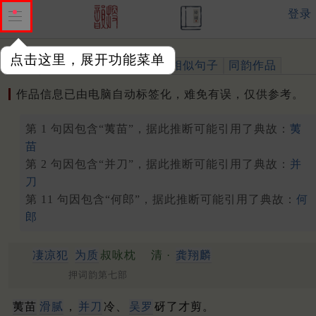
登录
点击这里，展开功能菜单
作品
标注四声
出处、引用
相似句子
同韵作品
作品信息已由电脑自动标签化，难免有误，仅供参考。
第 1 句因包含“荑苗”，据此推断可能引用了典故：
荑
苗
第 2 句因包含“并刀”，据此推断可能引用了典故：
并
刀
第 11 句因包含“何郎”，据此推断可能引用了典故：
何
郎
凄凉犯
为质
叔咏枕
清 ·
龚翔麟
押词韵第七部
荑苗
滑腻
，
并刀
冷、
吴罗
砑了才剪。