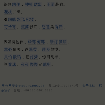
䌽绷
约住
，
神针
绣出
，
玉函
装扁。
花枝
并绾。
引
蝴蝶
双飞
宛转
。
可怜宵
、
流苏
影底，
恣意
染
香汗
。
因甚将他伴，
轻薄
何郎
，
暗灯
孤馆
。
慧心
猜著，道
温柔
、
睡乡
曾惯。
只怕
酸鸡
，把
好梦
、惊回刚半。
算
鲛珠
、
夜夜
颗颗
定
成串
。
粤公网安备44010402003275
粤ICP备17077571号
关于本站
联
系我们
客服：+86 136 0901 3320