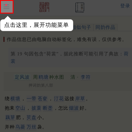
登录
点击这里，展开功能菜单
作品
标注四声
出处、引用
相似句子
同韵作品
作品信息已由电脑自动标签化，难免有误，仅供参考。
第 19 句因包含“荷裳”，据此推断可能引用了典故：
荷
裳
定风波
周
鸥塘
种水图
清 ·
李符
押词韵第八部
绕
横塘
，
一带
苍奁
，
汀花
远接
岸草
。
抱耒
空山
，
披蓑
断垄
，怎比
烟波
好。
藕芽
肥，
芡盘
小。
并种
乌菱
万丝
袅。