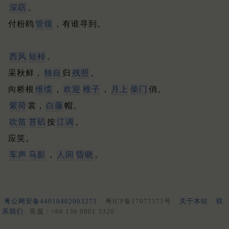
深窈
。
付粉鸥
管领
，有谁寻到。
西风
短棹
。
采秋鲜，
独自
归
残照
。
向桥根
维缆
，
欢迎
稚子
，
月上
柴门
俏。
紫荷
裳，
白藤
帽。
吹笛
苔矶
按
江调
。
应笑。
车声
马影
，
人间
昏晓
。
粤公网安备44010402003275
粤ICP备17077571号
关于本站
联
系我们
客服：+86 136 0901 3320