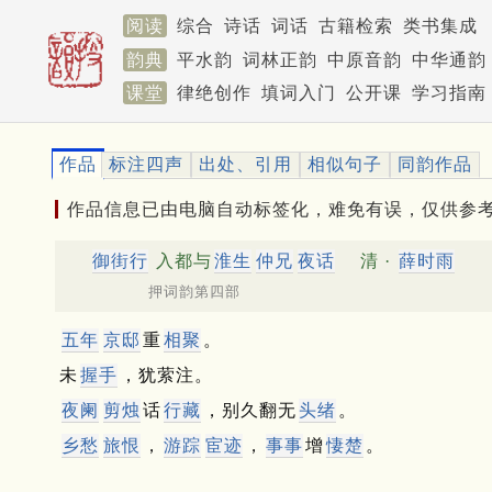
阅读
综合
诗话
词话
古籍检索
类书集成
韵典
平水韵
词林正韵
中原音韵
中华通韵
课堂
律绝创作
填词入门
公开课
学习指南
作品
标注四声
出处、引用
相似句子
同韵作品
作品信息已由电脑自动标签化，难免有误，仅供参
御街行
入都与
淮生
仲兄
夜话
清 ·
薛时雨
押词韵第四部
五年
京邸
重
相聚
。
未
握手
，犹萦注。
夜阑
剪烛
话
行藏
，别久翻无
头绪
。
乡愁
旅恨
，
游踪
宦迹
，
事事
增
悽楚
。