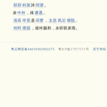
郊祁
科第
誇
同谱
。
奈
中外
，殊
遭遇
。
清高
毕竟
是
词曹
，
太息
风尘
艰阻
。
何时
摆脱
，坡吟颍和，永听联床雨。
粤公网安备44010402003275
粤ICP备17077571号
关于本站