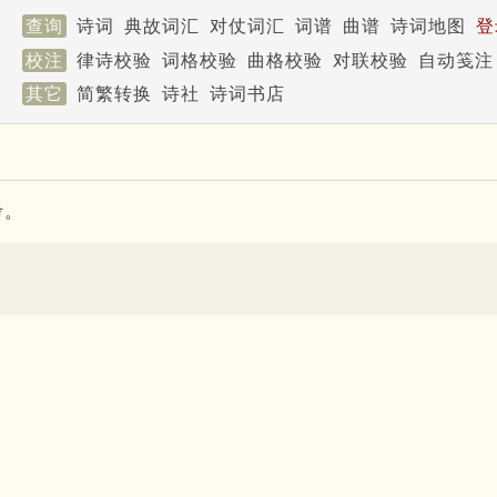
查询
诗词
典故词汇
对仗词汇
词谱
曲谱
诗词地图
登
校注
律诗校验
词格校验
曲格校验
对联校验
自动笺注
其它
简繁转换
诗社
诗词书店
考。