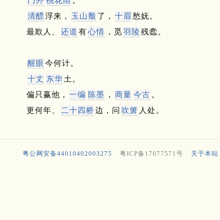
门外
桃花雨
。
清醥
浮来，
玉山颓
了，
十眉
愁妩。
最欺人、
还道
有
心情
，觅
羽陵
残蠹。
醒眼
今何计。
十丈
东华
土。
偏只赢他，
一编
陈墨
，
商量
今古
。
更何年、
二十四桥
边，问
吹箫
人处。
粤公网安备44010402003275
粤ICP备17077571号
关于本站