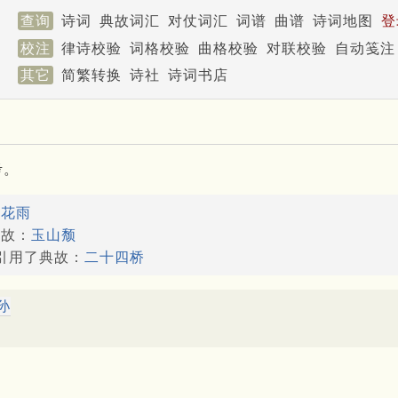
查询
诗词
典故词汇
对仗词汇
词谱
曲谱
诗词地图
登
校注
律诗校验
词格校验
曲格校验
对联校验
自动笺注
其它
简繁转换
诗社
诗词书店
考。
：
花雨
典故：
玉山颓
能引用了典故：
二十四桥
孙