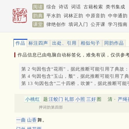
阅读
综合
诗话
词话
古籍检索
类书集成
韵典
平水韵
词林正韵
中原音韵
中华通韵
课堂
律绝创作
填词入门
公开课
学习指南
作品
标注四声
出处、引用
相似句子
同韵作品
作品信息已由电脑自动标签化，难免有误，仅供参
第 2 句因包含“花雨”，据此推断可能引用了典故
第 4 句因包含“玉山，颓”，据此推断可能引用了
第 13 句因包含“二十四桥，吹箫”，据此推断可
小桃红
题
汪蛟门
礼部
小照
三好
图
清 ·
严绳
押词韵第四部
一曲
山香
舞。