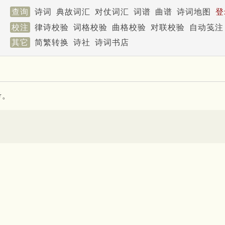
查询
诗词
典故词汇
对仗词汇
词谱
曲谱
诗词地图
登
校注
律诗校验
词格校验
曲格校验
对联校验
自动笺注
其它
简繁转换
诗社
诗词书店
考。