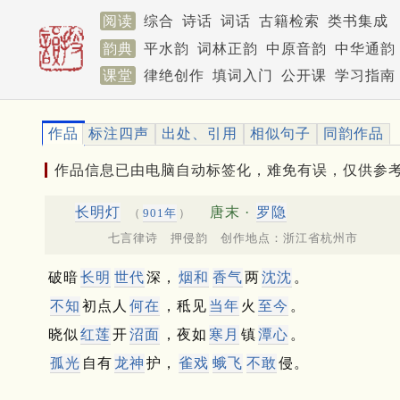
阅读
综合
诗话
词话
古籍检索
类书集成
韵典
平水韵
词林正韵
中原音韵
中华通韵
课堂
律绝创作
填词入门
公开课
学习指南
作品
标注四声
出处、引用
相似句子
同韵作品
作品信息已由电脑自动标签化，难免有误，仅供参
长明灯
唐末 ·
罗隐
（
901年
）
七言律诗 押侵韵 创作地点：浙江省杭州市
破暗
长明
世代
深，
烟和
香气
两
沈沈
。
不知
初点人
何在
，秪见
当年
火
至今
。
晓似
红莲
开
沼面
，夜如
寒月
镇
潭心
。
孤光
自有
龙神
护，
雀戏
蛾飞
不敢
侵。