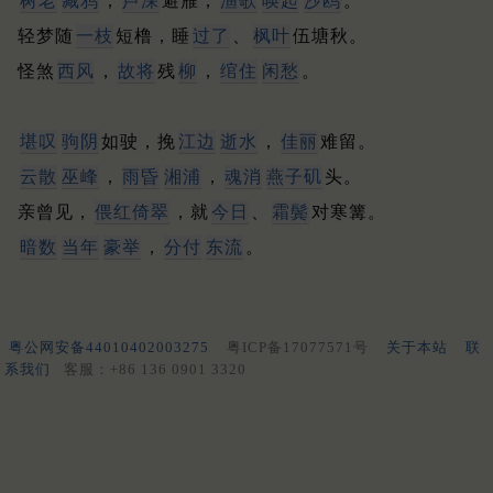
树老
藏鸦
，
芦深
避雁，
渔歌
唤起
沙鸥
。
轻梦随
一枝
短橹，睡
过了
、
枫叶
伍塘秋。
怪煞
西风
，
故将
残
柳
，
绾住
闲愁
。
堪叹
驹阴
如驶，挽
江边
逝水
，
佳丽
难留。
云散
巫峰
，
雨昏
湘浦
，
魂消
燕子矶
头。
亲曾见，
偎红倚翠
，就
今日
、
霜鬓
对寒篝。
暗数
当年
豪举
，
分付
东流
。
粤公网安备44010402003275
粤ICP备17077571号
关于本站
联
系我们
客服：+86 136 0901 3320