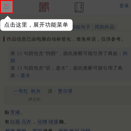
登录
点击这里，展开功能菜单
作品
标注四声
出处、引用
相似句子
同韵作品
作品信息已由电脑自动标签化，难免有误，仅供参考。
第 12 句因包含“驹阴”，据此推断可能引用了典故：
驹
阴
第 13 句因包含“叹，逝水”，据此推断可能引用了典
故：
逝水
一萼红
秋兴
清 ·
曹尔堪
押尤韵
盼
芳洲
。
有
白蘋
几许
，
分绕
绿溪
幽。