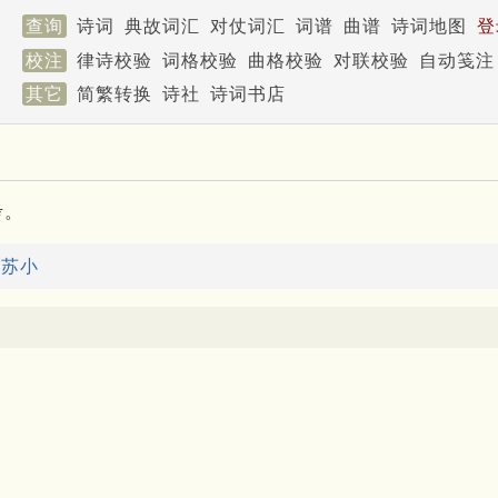
查询
诗词
典故词汇
对仗词汇
词谱
曲谱
诗词地图
登
校注
律诗校验
词格校验
曲格校验
对联校验
自动笺注
其它
简繁转换
诗社
诗词书店
考。
：
苏小