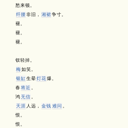
愁来顿。
纤腰
非旧，
湘裙
争寸。
褪。
褪。
褪。
钗轻掉。
梅
如笑。
银缸
生晕
灯花
爆。
春
将近
。
鸿
无信
。
天涯
人远，
金钱
难问
。
恨。
恨。