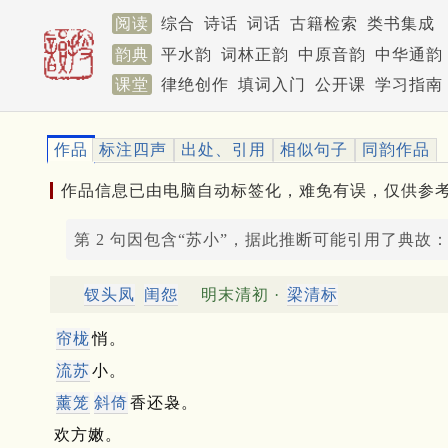
阅读
综合
诗话
词话
古籍检索
类书集成
韵典
平水韵
词林正韵
中原音韵
中华通韵
课堂
律绝创作
填词入门
公开课
学习指南
作品
标注四声
出处、引用
相似句子
同韵作品
作品信息已由电脑自动标签化，难免有误，仅供参
第 2 句因包含“苏小”，据此推断可能引用了典故
钗头凤
闺怨
明末清初 ·
梁清标
帘栊
悄。
流苏
小。
薰笼
斜倚
香还袅。
欢方嫩。