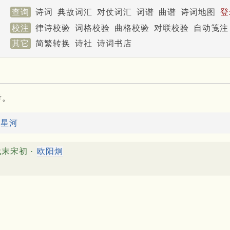
查询
诗词
典故词汇
对仗词汇
词谱
曲谱
诗词地图
登
校注
律诗校验
词格校验
曲格校验
对联校验
自动笺注
其它
简繁转换
诗社
诗词书店
考。
：
星河
末宋初 ·
欧阳炯