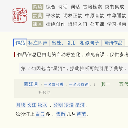
阅读
综合
诗话
词话
古籍检索
类书集成
韵典
平水韵
词林正韵
中原音韵
中华通韵
课堂
律绝创作
填词入门
公开课
学习指南
作品
标注四声
出处、引用
相似句子
同韵作品
作品信息已由电脑自动标签化，难免有误，仅供参
第 2 句因包含“星河”，据此推断可能引用了典故
西江月
其一
五代
（
一名白蘋香
，
一名步虚词
。）
押歌韵
月映
长江
秋水
，
分明
冷浸
星河
。
浅沙汀上
白云
多，
雪散
几丛
芦苇
。