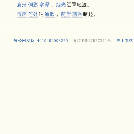
扁舟
倒影
寒潭
，
烟光
远罩轻波。
笛声
何处
响
渔歌
，
两岸
蘋香
暗起。
粤公网安备44010402003275
粤ICP备17077571号
关于本站