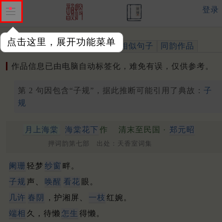
登录
点击这里，展开功能菜单
作品
标注四声
出处、引用
相似句子
同韵作品
作品信息已由电脑自动标签化，难免有误，仅供参考。
第 2 句因包含“子规”，据此推断可能引用了典故：
子
规
月上海棠
海棠花下
作
清末至民国 ·
郑元昭
押词韵第七部 出处：天香室词集
阑珊
轻梦
纱窗
畔。
子规
声、
唤醒
看花
眼。
几许
春阴
，护湘屏、
一枝
红婉。
端相
久，待懒
怎生
得懒。