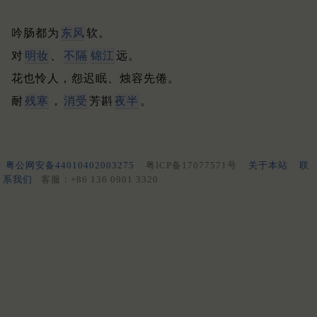
吟肠都为
东风
软。
对
明妆
、
不隔
锦江
远。
花也怜人，怨迟眠、烛容先倦。
耐
残寒
，
消受
芳斟
夜半
。
粤公网安备44010402003275
粤ICP备17077571号
关于本站
联
系我们
客服：+86 136 0901 3320