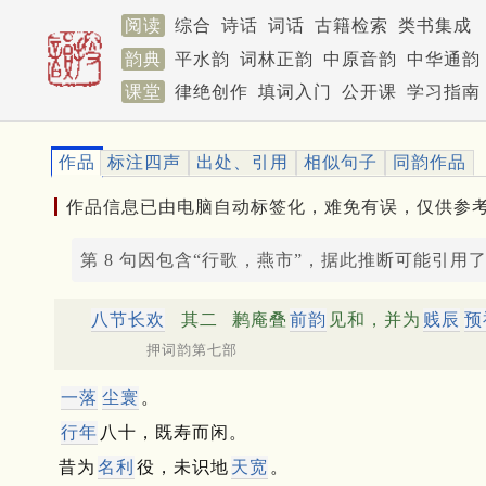
阅读
综合
诗话
词话
古籍检索
类书集成
韵典
平水韵
词林正韵
中原音韵
中华通韵
课堂
律绝创作
填词入门
公开课
学习指南
作品
标注四声
出处、引用
相似句子
同韵作品
作品信息已由电脑自动标签化，难免有误，仅供参
第 8 句因包含“行歌，燕市”，据此推断可能引用
八节长欢
其二
鹣庵叠
前韵
见和，并为
贱辰
预
押词韵第七部
一落
尘寰
。
行年
八十，既寿而闲。
昔为
名利
役，未识地
天宽
。