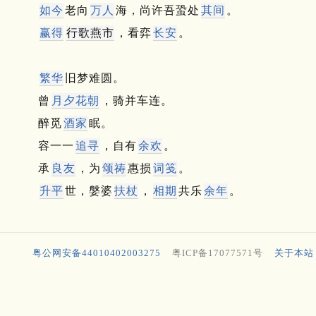
如今
老向
万人
海，尚许吾蛩处
其间
。
赢得
行歌燕市
，看弈
长安
。
繁华
旧梦难圆。
曾
月夕
花朝
，骑并车连。
醉觅
酒家
眠。
容一一
追寻
，自有
余欢
。
承
良友
，为
颂祷
惠损
词笺
。
升平
世，媻婆
扶杖
，
相期
共乐
余年
。
粤公网安备44010402003275
粤ICP备17077571号
关于本站