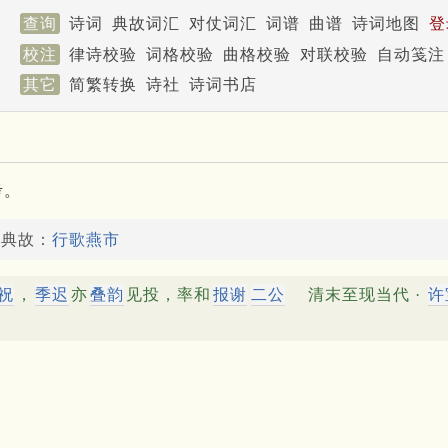
查询
诗词
典故词汇
对仗词汇
词谱
曲谱
诗词地图
登
校注
律诗校验
词格校验
曲格校验
对联校验
自动笺注
其它
简繁转换
诗社
诗词书店
考。
了典故：
行歌燕市
祝
，
季迟
亦
叠韵
见投，率和
报谢
二公
清末至现当代 ·
许