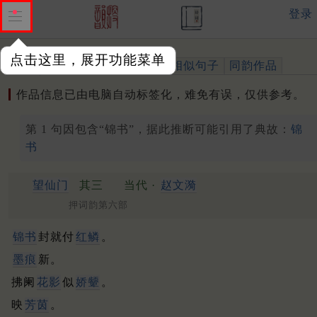
登录
点击这里，展开功能菜单
作品
标注四声
出处、引用
相似句子
同韵作品
作品信息已由电脑自动标签化，难免有误，仅供参考。
第 1 句因包含“锦书”，据此推断可能引用了典故：
锦
书
望仙门
其三
当代 ·
赵文漪
押词韵第六部
锦书
封就付
红鳞
。
墨痕
新。
拂阑
花影
似
娇颦
。
映
芳茵
。