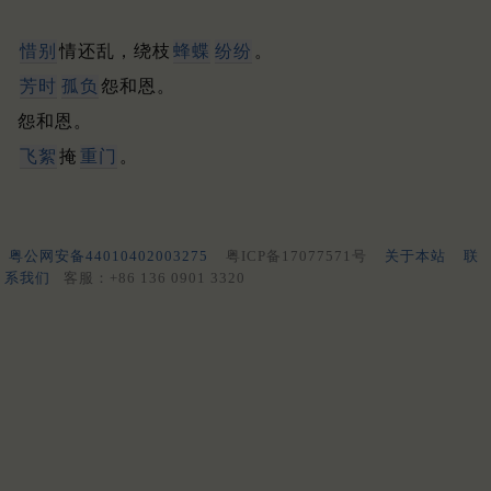
惜别
情还乱，绕枝
蜂蝶
纷纷
。
芳时
孤负
怨和恩。
怨和恩。
飞絮
掩
重门
。
粤公网安备44010402003275
粤ICP备17077571号
关于本站
联
系我们
客服：+86 136 0901 3320