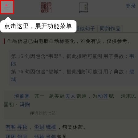
登录
点击这里，展开功能菜单
作品
标注四声
出处、引用
相似句子
同韵作品
作品信息已由电脑自动标签化，难免有误，仅供参考。
第 15 句因包含“韦郎”，据此推断可能引用了典故：
韦
郎
第 16 句因包含“碧城”，据此推断可能引用了典故：
碧
城
琐窗寒
其一
题美冠
夫人
遗箑，为
幼莲
赋
清末民
国初 ·
冯煦
押词韵第七部
有客
寻秋
，
尘封
镜槛
，怨棠休茜。
团团
似月
，
怀袖
当年
曾见。