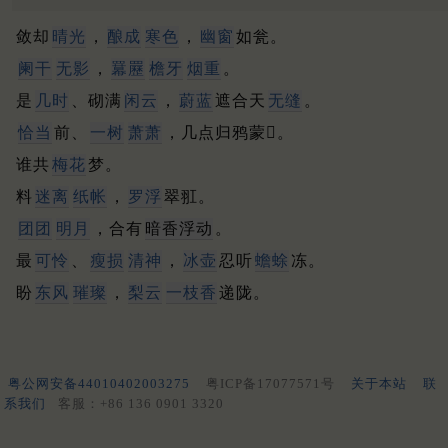
敛却
晴光
，
酿成
寒色
，
幽窗
如瓮。
阑干
无影
，
羃䍥
檐牙
烟重
。
是
几时
、砌满
闲云
，
蔚蓝
遮合天
无缝
。
恰当
前、
一树
萧萧
，几点归鸦蒙𣯏。
谁共
梅花
梦。
料
迷离
纸帐
，
罗浮
翠羾。
团团
明月
，合有
暗香浮动
。
最
可怜
、
瘦损
清神
，
冰壶
忍听
蟾蜍
冻。
盼
东风
璀璨
，
梨云
一枝香
递陇。
粤公网安备44010402003275
粤ICP备17077571号
关于本站
联
系我们
客服：+86 136 0901 3320