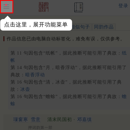
登录
点击这里，展开功能菜单
作品
标注四声
出处、引用
相似句子
同韵作品
作品信息已由电脑自动标签化，难免有误，仅供参考。
第 11 句因包含“纸帐”，据此推断可能引用了典故：
纸
帐
第 14 句因包含“月，暗香浮动”，据此推断可能引用了
典故：
暗香浮动
第 16 句因包含“清，冰壶”，据此推断可能引用了典
故：
冰壶
第 16 句因包含“蟾蜍”，据此推断可能引用了典故：
蟾
蜍
璅窗寒
雪意
清末民国初 ·
邓嘉缜
押词韵第一部