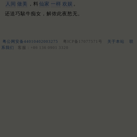
人间
做美
，料
仙家
一样
欢娱
。
还送巧騃牛痴女，解侬此夜愁无。
粤公网安备44010402003275
粤ICP备17077571号
关于本站
联
系我们
客服：+86 136 0901 3320