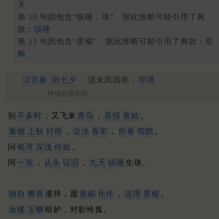
天
第 10 句因包含“咳唾，珠”，据此推断可能引用了典
故：
咳唾
第 13 句因包含“星榆”，据此推断可能引用了典故：
星
榆
汉宫春
闰七夕
清末民国初 ·
邓潜
押词韵第四部
别
不多时
，又飞来
青鸟
，
喜报
黄姑
。
重烦
上秋
好雨
，
尘洗
香车
，
前番
驾鹊
。
问
银湾
深浅
何如
。
同
一笑
，
从头
话旧
，
九天
咳唾
生珠。
独自
瓣香
虔拜，愿
黄杨
化作
，
连理
星
榆
。
妆楼
玉蛾
暗妒，对影怜孤。