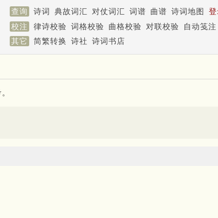
查询
诗词
典故词汇
对仗词汇
词谱
曲谱
诗词地图
登
校注
律诗校验
词格校验
曲格校验
对联校验
自动笺注
其它
简繁转换
诗社
诗词书店
考。