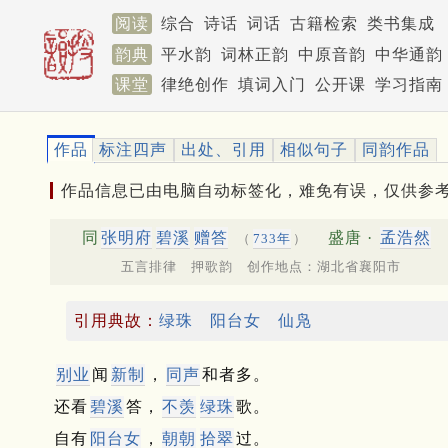
阅读
综合
诗话
词话
古籍检索
类书集成
韵典
平水韵
词林正韵
中原音韵
中华通韵
课堂
律绝创作
填词入门
公开课
学习指南
作品
标注四声
出处、引用
相似句子
同韵作品
作品信息已由电脑自动标签化，难免有误，仅供参
同
张明府
碧溪
赠答
盛唐 ·
孟浩然
（
733年
）
五言排律 押歌韵 创作地点：湖北省襄阳市
引用典故：
绿珠
阳台女
仙凫
别业
闻
新制
，
同声
和者多。
还看
碧溪
答，
不羡
绿珠
歌。
自有
阳台
女
，
朝朝
拾翠
过。