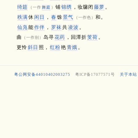
绮筵
铺
锦绣
，妆牖闭
藤萝
。
（一作
舞庭
）
秩满
休
闲日
，
春
馀
景气
和。
（一作色）
仙凫
能
作伴
，
罗袜
共
凌波
。
曲
岛寻
花药
，回潭折
芰荷
。
（一作别）
更怜
斜日
照，
红粉
艳
青娥
。
粤公网安备44010402003275
粤ICP备17077571号
关于本站