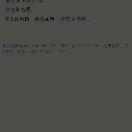
泪珠
莫负
红巾
滴。
惨淡
和笺墨。
算几度蜜情，似云如电，
微茫
尽
春色
。
粤公网安备44010402003275
粤ICP备17077571号
关于本站
联
系我们
客服：+86 136 0901 3320