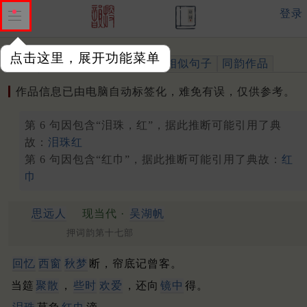
登录
点击这里，展开功能菜单
作品
标注四声
出处、引用
相似句子
同韵作品
作品信息已由电脑自动标签化，难免有误，仅供参考。
第 6 句因包含“泪珠，红”，据此推断可能引用了典
故：
泪珠红
第 6 句因包含“红巾”，据此推断可能引用了典故：
红
巾
思远人
现当代 ·
吴湖帆
押词韵第十七部
回忆
西窗
秋梦
断，帘底记曾客。
当筵
聚散
，
些时
欢爱
，还向
镜中
得。