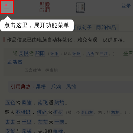
登录
点击这里，展开功能菜单
作品
标注四声
出处、引用
相似句子
同韵作品
作品信息已由电脑自动标签化，难免有误，仅供参考。
送
吴悦
游
韶阳
盛
（
韶阳
：疑即
韶州
，
治所
在
曲江
。）
·
孟浩然
五言律诗 押虞韵
引用典故：
巢梧
斥鴳
凤雏
五色
怜
凤雏
，
南飞
适
鹧鸪
。
楚人
不相识
，
何处
求
椅梧
（椅：今
名山桐
。梧：即
梧桐
。）
去去
日
千里
，
茫茫
天
一隅
。
安能
与
斥鴳
，决起但
枪榆
。