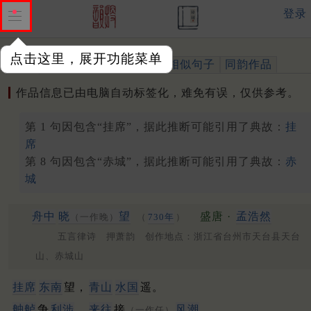
登录
点击这里，展开功能菜单
作品
标注四声
出处、引用
相似句子
同韵作品
作品信息已由电脑自动标签化，难免有误，仅供参考。
第 1 句因包含“挂席”，据此推断可能引用了典故：
挂
席
第 8 句因包含“赤城”，据此推断可能引用了典故：
赤
城
舟中
晓
望
盛唐 ·
孟浩然
（一作晚）
（
730年
）
五言律诗 押萧韵 创作地点：浙江省台州市天台县天台
山、赤城山
挂席
东南
望，
青山
水国
遥。
舳舻
争
利涉
，
来往
接
风潮
。
（一作任）