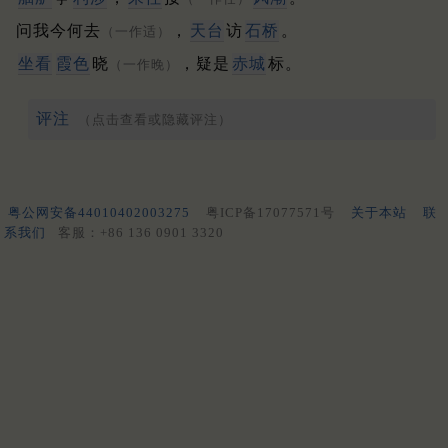
问我今何去
，
天台
访
石桥
。
（一作适）
坐看
霞色
晓
，疑是
赤城
标。
（一作晚）
评注
（点击查看或隐藏评注）
粤公网安备44010402003275
粤ICP备17077571号
关于本站
联
系我们
客服：+86 136 0901 3320