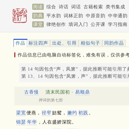
阅读
综合
诗话
词话
古籍检索
类书集成
韵典
平水韵
词林正韵
中原音韵
中华通韵
课堂
律绝创作
填词入门
公开课
学习指南
作品
标注四声
出处、引用
相似句子
同韵作品
作品信息已由电脑自动标签化，难免有误，仅供参
第 14 句因包含“声，凤箫”，据此推断可能引用了
第 13、14 句因包含“凤箫，声”，据此推断可能
古香慢
清末民国初 ·
易顺鼎
押词韵第七部
梁宽
便燕，
径窄
妨鸳，
嫩约
初践
。
锦瑟
年华
，人在盛娇深院。