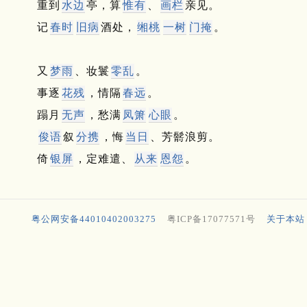
重到
水边
亭，算
惟有
、
画栏
亲见。
记
春时
旧病
酒处，
缃桃
一树
门掩
。
又
梦雨
、妆鬟
零乱
。
事逐
花残
，情隔
春远
。
蹋月
无声
，愁满
凤箫
心眼
。
俊语
叙
分携
，悔
当日
、芳鬋浪剪。
倚
银屏
，定难遣、
从来
恩怨
。
粤公网安备44010402003275
粤ICP备17077571号
关于本站