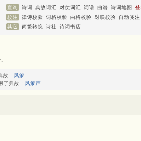
查询
诗词
典故词汇
对仗词汇
词谱
曲谱
诗词地图
登
校注
律诗校验
词格校验
曲格校验
对联校验
自动笺注
其它
简繁转换
诗社
诗词书店
考。
典故：
凤箫
引用了典故：
凤箫声